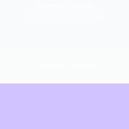
Advanced Carousel
Monstroid² boasts clean and crispy design.
Advanced Carousel
Monstroid² boasts clean and crispy design.